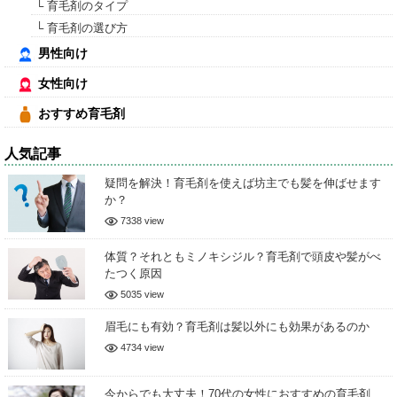
└ 育毛剤のタイプ
└ 育毛剤の選び方
男性向け
女性向け
おすすめ育毛剤
人気記事
疑問を解決！育毛剤を使えば坊主でも髪を伸ばせます
か？
7338 view
体質？それともミノキシジル？育毛剤で頭皮や髪がべ
たつく原因
5035 view
眉毛にも有効？育毛剤は髪以外にも効果があるのか
4734 view
今からでも大丈夫！70代の女性におすすめの育毛剤