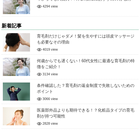
4294 view
新着記事
育毛剤だけじゃダメ！髪を生やすには頭皮マッサージ
も必要なその理由
4019 view
何歳からでも遅くない！60代女性に最適な育毛剤の特
徴をご紹介！
3134 view
条件確認した？育毛剤の返金制度で失敗しないための
ポイント
3066 view
医薬部外品よりも期待できる！？化粧品タイプの育毛
剤が持つ可能性
2828 view