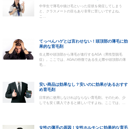
中学生で薄毛や抜け毛といった症状を発症してしまう
と、クラスメートの目もあり非常に苦しいですよね。
こ…
てっぺんハゲとは言わせない！頭頂部の薄毛に効
果的な育毛剤
生え際や頭頂部から薄毛が進行するAGA（男性型脱毛
症）。ここでは、AGAの特徴である生え際や頭頂部の薄
毛…
安い商品は効果なし？安いのに効果があるおすす
め育毛剤
日常的に使用しなければならない育毛剤。そのため、少
しでも安く購入できると嬉しいですよね。ここでは、…
女性の薄毛の原因！女性ホルモンに効果的な育毛